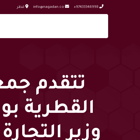
+97433346998
info@nagadan.co
قطر
تتقدم جمع
القطرية بوا
وزير التجار