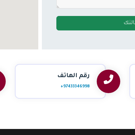
لتك
رقم الهاتف
+97433346998