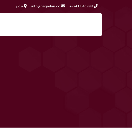
+97433346998
info@nagadan.co
قطر