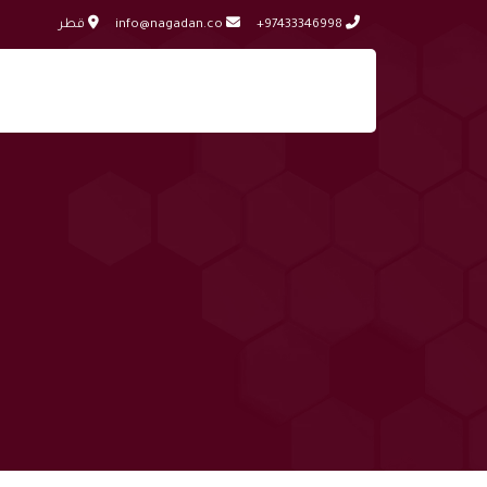
+97433346998
info@nagadan.co
قطر